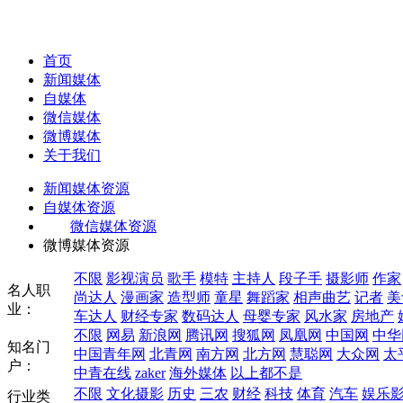
首页
新闻媒体
自媒体
微信媒体
微博媒体
关于我们
新闻媒体资源
自媒体资源
微信媒体资源
微博媒体资源
不限
影视演员
歌手
模特
主持人
段子手
摄影师
作家
名人职
尚达人
漫画家
造型师
童星
舞蹈家
相声曲艺
记者
美
业：
车达人
财经专家
数码达人
母婴专家
风水家
房地产
不限
网易
新浪网
腾讯网
搜狐网
凤凰网
中国网
中华
知名门
中国青年网
北青网
南方网
北方网
慧聪网
大众网
太
户：
中青在线
zaker
海外媒体
以上都不是
不限
文化摄影
历史
三农
财经
科技
体育
汽车
娱乐
行业类