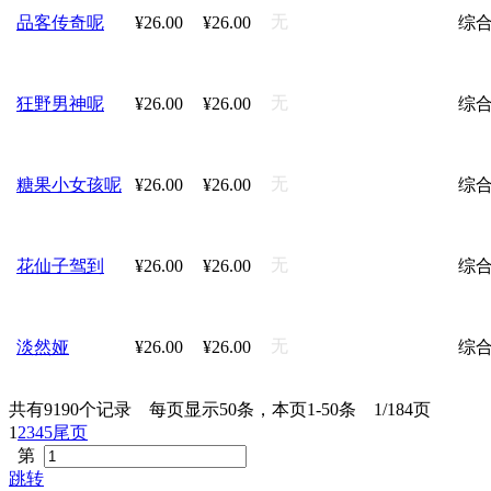
无
品客传奇呢
¥26.00
¥26.00
综
无
狂野男神呢
¥26.00
¥26.00
综
无
糖果小女孩呢
¥26.00
¥26.00
综
无
花仙子驾到
¥26.00
¥26.00
综
无
淡然娅
¥26.00
¥26.00
综
共有9190个记录 每页显示50条，本页1-50条 1/184页
1
2
3
4
5
尾页
第
跳转