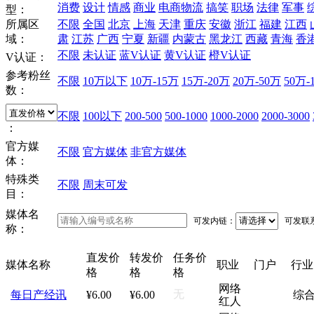
消费
设计
情感
商业
电商物流
搞笑
职场
法律
军事
型：
所属区
不限
全国
北京
上海
天津
重庆
安徽
浙江
福建
江西
域：
肃
江苏
广西
宁夏
新疆
内蒙古
黑龙江
西藏
青海
香
不限
未认证
蓝V认证
黄V认证
橙V认证
V认证：
参考粉丝
不限
10万以下
10万-15万
15万-20万
20万-50万
50万-
数：
不限
100以下
200-500
500-1000
1000-2000
2000-3000
：
官方媒
不限
官方媒体
非官方媒体
体：
特殊类
不限
周末可发
目：
媒体名
可发内链：
可发联
称：
直发价
转发价
任务价
媒体名称
职业
门户
行业
格
格
格
网络
无
每日产经讯
¥6.00
¥6.00
综
红人