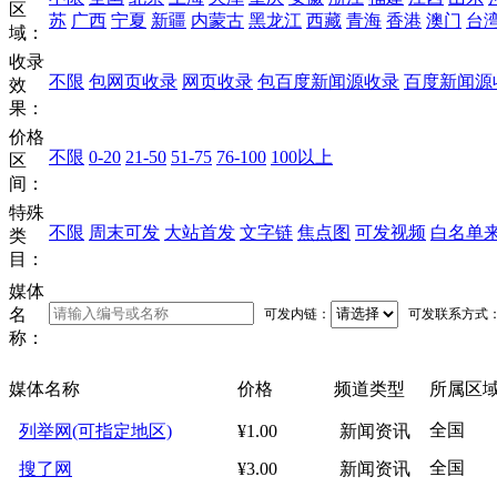
区
苏
广西
宁夏
新疆
内蒙古
黑龙江
西藏
青海
香港
澳门
台
域：
收录
不限
包网页收录
网页收录
包百度新闻源收录
百度新闻源
效
果：
价格
不限
0-20
21-50
51-75
76-100
100以上
区
间：
特殊
不限
周末可发
大站首发
文字链
焦点图
可发视频
白名单
类
目：
媒体
名
可发内链：
可发联系方式
称：
媒体名称
价格
频道类型
所属区
全国
列举网(可指定地区)
¥1.00
新闻资讯
全国
搜了网
¥3.00
新闻资讯