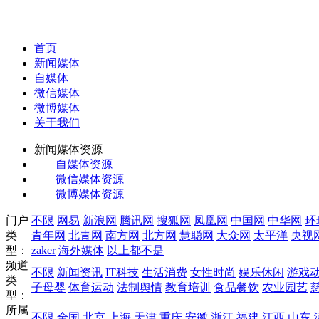
首页
新闻媒体
自媒体
微信媒体
微博媒体
关于我们
新闻媒体资源
自媒体资源
微信媒体资源
微博媒体资源
门户
不限
网易
新浪网
腾讯网
搜狐网
凤凰网
中国网
中华网
环
类
青年网
北青网
南方网
北方网
慧聪网
大众网
太平洋
央视
型：
zaker
海外媒体
以上都不是
频道
不限
新闻资讯
IT科技
生活消费
女性时尚
娱乐休闲
游戏
类
子母婴
体育运动
法制舆情
教育培训
食品餐饮
农业园艺
型：
所属
不限
全国
北京
上海
天津
重庆
安徽
浙江
福建
江西
山东